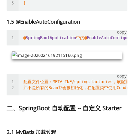
1.5 @EnableAutoConfiguration
copy
@
SpringBootApplication
中的@
EnableAutoConfigura
copy
二、SpringBoot 自动配置 -- 自定义 Starter
2.1 MyBatis 加载过程