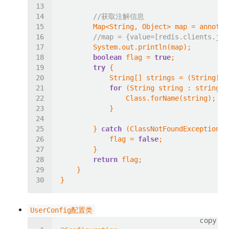
//获取注解信息
//map = {value=[redis.clients.jed
boolean
 flag = 
true
try
            String[] strings = (String[])
for
        } 
catch
            flag = 
false
return
UserConfig配置类
copy