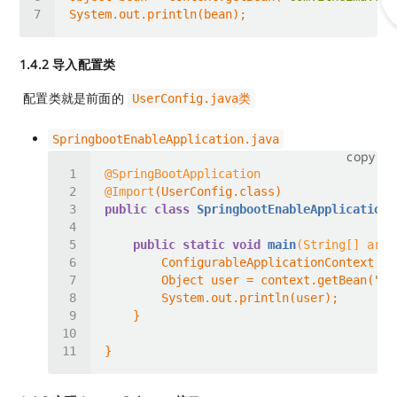
1.4.2 导入配置类
​ 配置类就是前面的
UserConfig.java类
SpringbootEnableApplication.java
copy
@SpringBootApplication
@Import
public
class
SpringbootEnableApplication
public
static
void
main
(String[] args
        Object user = context.getBean(
"us