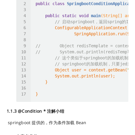
public
class
SpringbootConditionApplicati
public
static
void
main
(String[] args
// 启动springboot，返回spring的IO
//        Object redisTemplate = context.
//        System.out.println(redisTemplat
// 这个类似于springboot的加载机制，
// springboot的加载机制，只要jedi
        Object user = context.getBean(
"us
1.1.3 @Condition * 注解小结
​ springboot 提供的，作为条件加载 Bean