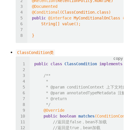
@Retention
@Documented
@Conditional
public
@interface
ClassCondition类
copy
public
class
ClassCondition
implements
Co
     * 
@param
     * 
@param
     * 
@return
     */
@Override
public
boolean
matches
(ConditionConte
//返回是false，bean不加载
//返回是true，bean加载