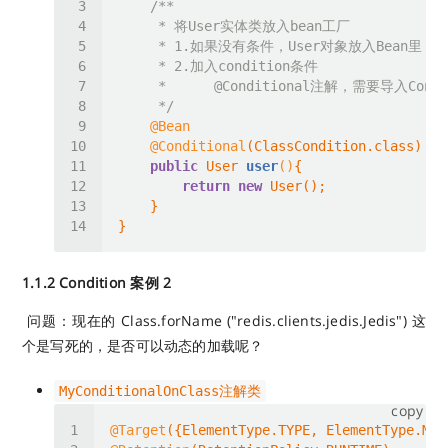
     *      
@Conditional
     */
@Bean
@Conditional
public
 User 
user
()
return
new
1.1.2 Condition 案例 2
​ 问题：现在的 Class.forName ("redis.clients.jedis.Jedis") 这
个是写死的，是否可以动态的加载呢？
MyConditionalOnClass注解类
copy
@Target