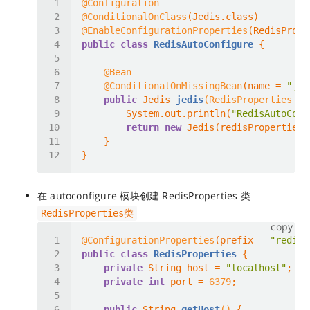
@Configuration
@ConditionalOnClass
@EnableConfigurationProperties
public
class
RedisAutoConfigure
@Bean
@ConditionalOnMissingBean
(name = 
"jed
public
 Jedis 
jedis
(RedisProperties re
        System.out.println(
"RedisAutoConf
return
new
在 autoconfigure 模块创建 RedisProperties 类
RedisProperties类
copy
@ConfigurationProperties
(prefix = 
"redis"
public
class
RedisProperties
private
 String host = 
"localhost"
private
int
 port = 
6379
public
 String 
getHost
()