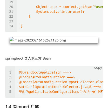
        Object user = context.getBean(
"user"
springboot 导入第三方 Bean
copy
@SpringBootApplication ==
=>
@EnableAutoConfiguration ==
=>
@Import(AutoConfigurationImportSelector.class)
AutoConfigurationImportSelector.java类 ==
=>
1.4 @Import 注解