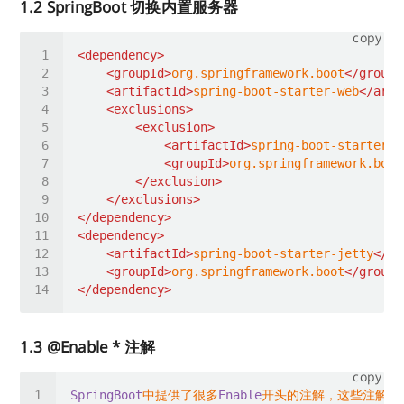
1.2 SpringBoot 切换内置服务器
copy
<
dependency
>
<
groupId
>
org.springframework.boot
</
groupI
<
artifactId
>
spring-boot-starter-web
</
arti
<
exclusions
>
<
exclusion
>
<
artifactId
>
spring-boot-starter-t
<
groupId
>
org.springframework.boot
</
exclusion
>
</
exclusions
>
</
dependency
>
<
dependency
>
<
artifactId
>
spring-boot-starter-jetty
</
ar
<
groupId
>
org.springframework.boot
</
groupI
</
dependency
>
1.3 @Enable * 注解
copy
SpringBoot
中提供了很多
Enable
开头的注解，这些注解都