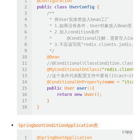
@Configuration
public
class
UserConfig
     *      
@Conditional
     */
@Bean
//@Conditional(ClassCondition.class)
@MyConditionalOnClass
(
"redis.clients.
//这个条件代表配置文件中要有(itcast=ithe
@ConditionalOnProperty
(name = 
"itcast
public
 User 
user
()
return
new
SpringbootConditionApplication类
copy
@SpringBootApplication