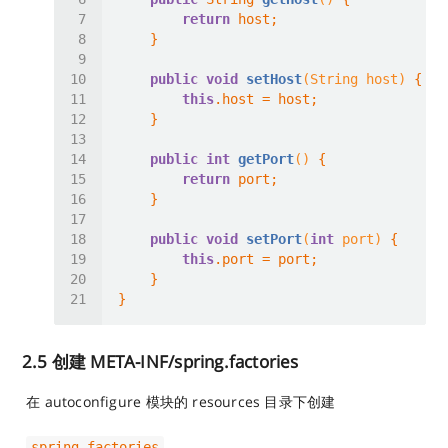
return
public
void
setHost
(String host)
this
public
int
getPort
()
return
public
void
setPort
(
int
 port)
this
2.5 创建 META-INF/spring.factories
​ 在 autoconfigure 模块的 resources 目录下创建
​
spring.factories