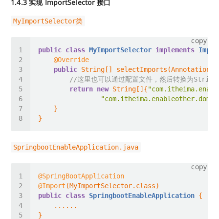
1.4.3 实现 ImportSelector 接口
MyImportSelector类
copy
public
class
MyImportSelector
implements
Impor
@Override
public
//这里也可以通过配置文件，然后转换为String
return
new
 String[]{
"com.itheima.enabl
"com.itheima.enableother.domai
SpringbootEnableApplication.java
copy
@SpringBootApplication
@Import
public
class
SpringbootEnableApplication