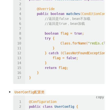
@Override
public
boolean
matches
(ConditionConte
//返回是false，bean不加载
//返回是true，bean加载
boolean
 flag = 
true
try
                Class.forName(
"redis.clie
        } 
catch
            flag = 
false
return
UserConfig配置类
copy
@Configuration
public
class
UserConfig