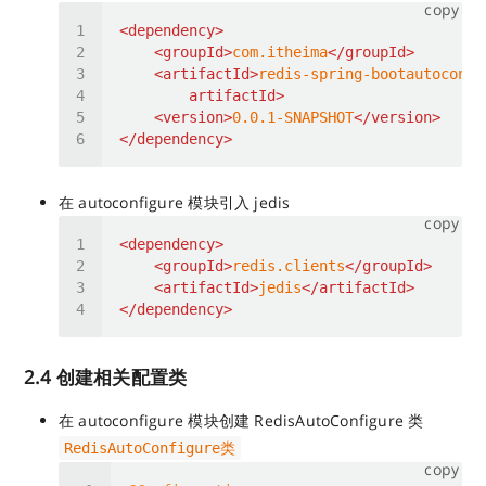
copy
<
dependency
>
<
groupId
>
com.itheima
</
groupId
>
<
artifactId
>
redis-spring-bootautoconfi
artifactId
>
<
version
>
0.0.1-SNAPSHOT
</
version
>
</
dependency
>
在 autoconfigure 模块引入 jedis
copy
<
dependency
>
<
groupId
>
redis.clients
</
groupId
>
<
artifactId
>
jedis
</
artifactId
>
</
dependency
>
2.4 创建相关配置类
在 autoconfigure 模块创建 RedisAutoConfigure 类
RedisAutoConfigure类
copy