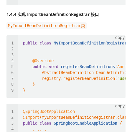
1.4.4 实现 ImportBeanDefinitionRegistrar 接口
MyImportBeanDefinitionRegistrar类
copy
public
class
MyImportBeanDefinitionRegistrar
i
@Override
public
void
registerBeanDefinitions
(Annota
        registry.registerBeanDefinition(
"user"
copy
@SpringBootApplication
@Import
public
class
SpringbootEnableApplication