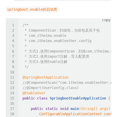
springboot-enable的启动类
copy
 */
@SpringBootApplication
//@ComponentScan("com.itheima.enableother.con
//@Import(UserConfig.class)
@EnableUser
public
class
SpringbootEnableApplication
public
static
void
main
(String[] args)