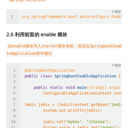
copy
org.springframework.boot.autoconfigure.EnableA
2.6 利用前面的 enable 模块
在enable模块导入starter模块坐标，然后在SpringbootEnab
leApplication类中测试
copy
@SpringBootApplication
public
class
SpringbootEnableApplication
public
static
void
main
(String[] args)
Jedis jedis = (Jedis)context.getBean(
"jedis"
        jedis.set(
"mykey"
, 
"itheima"
        String value = jedis.get(
"mykey"