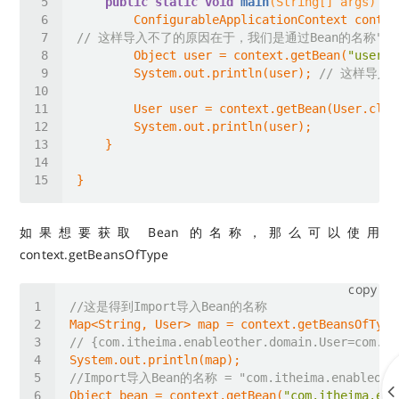
public
static
void
main
(String[] args)
// 这样导入不了的原因在于，我们是通过Bean的名称"us
        Object user = context.getBean(
"user"
        System.out.println(user); 
// 这样导入
如果想要获取 Bean 的名称，那么可以使用
context.getBeansOfType
copy
//这是得到Import导入Bean的名称
// {com.itheima.enableother.domain.User=com.it
//Import导入Bean的名称 = "com.itheima.enableothe
Object bean = context.getBean(
"com.itheima.ena