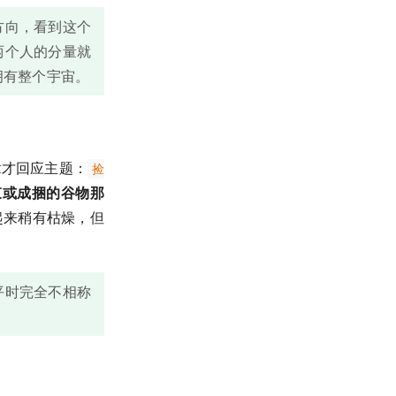
方向，看到这个
两个人的分量就
拥有整个宇宙。
章才回应主题：
捡
束或成捆的谷物那
起来稍有枯燥，但
平时完全不相称