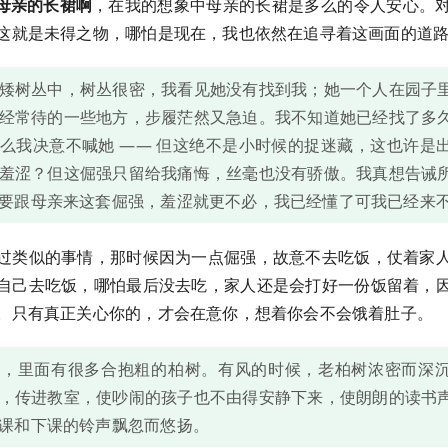
母亲的长裙啊
，在我的想象中母亲的长裙是多么的令人安心。
这就是未得之物，哪怕是现在，我也依然在追寻着这画面的道
矮树丛中，树丛很密，我看见她没有找到我；她一个人在园子
经常待的一些地方，步履茫然又急迫。我不知道她已经找了多
么我决意不喊她 —— 但这绝不是小时候的捉迷藏，这也许是
羞涩？但这倔强只留给我痛悔，丝毫也没有骄傲。我真想告诫
要跟母亲来这套倔强，羞涩就更不必，我已经懂了可我已经来
过类似的事情，那时候因为一点倔强，故意不去吃饭，仗着家
自己去吃饭，哪怕最后没去吃，家人还是会打好一份饭留着，
。只有真正关心你的，才会在意你，想着你会不会饿着肚子。
寺，里面有很多合抱粗的柏树。有风的时候，老柏树浓密而深
，传进教室，使吵闹的孩子也不由得安静下来，使朗朗的读书
课和下课的铃声飘忽而悠扬。