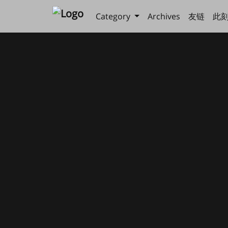
Category
Archives
友链
此