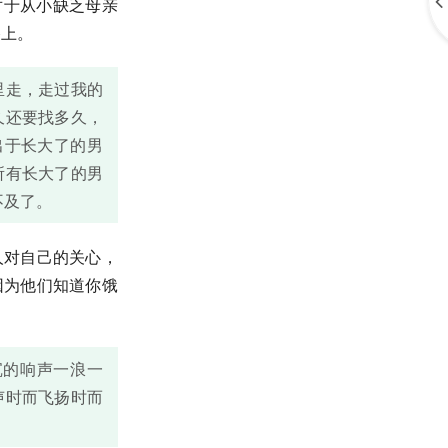
对于从小缺乏母亲
路上。
里走，走过我的
久还要找多久，
出于长大了的男
所有长大了的男
不及了。
人对自己的关心，
因为他们知道你饿
沉的响声一浪一
声时而飞扬时而