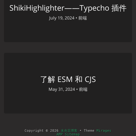
ShikiHighlighter——Typecho 插件
July 19, 2024 •
前端
了解 ESM 和 CJS
May 31, 2024 •
前端
Copyright © 2026
未央花博客
• Theme
Mirages
AMP Sitemap